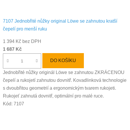
7107 Jednobřité nůžky original Löwe se zahnutou kratší
čepelí pro menší ruku
1 394 Kč bez DPH
1 687 Kč
DO KOŠÍKU
Jednobřité nůžky originál Löwe se zahnutou ZKRÁCENOU
čepelí a rukojetí zahnutou dovnitř. Kovadlinková technologie
s dvoubřitou geometrií a ergonomickým tvarem rukojeti.
Rukojeť zahnutá dovnitř, optimální pro malé ruce.
Kód:
7107