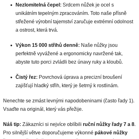
Nezlomitelná čepel:
Srdcem nůžek je ocel s
unikátním tepelným zpracováním. Toto naše přísně
střežené výrobní tajemství zaručuje extrémní odolnost
a ostrost, která trvá.
Výkon 15 000 střihů denně:
Naše nůžky jsou
perfektně vyvážené a ergonomicky navržené tak,
abyste tuto porci zvládli bez únavy ruky a kloubů.
Čistý řez:
Povrchová úprava a precizní broušení
zajišťují hladký střih, který je šetrný k rostlinám.
Nenechte se zmást levnými napodobeninami (často řady 1).
Vsaďte na originál, který vás přežije.
Náš tip:
Zákazníci si nejvíce oblíbili
ruční nůžky řady 7 a 8
.
Pro silnější větve doporučujeme výkonné
pákové nůžky