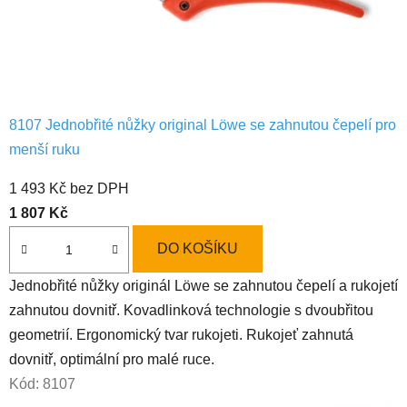
l
n
í
c
8107 Jednobřité nůžky original Löwe se zahnutou čepelí pro
h
menší ruku
n
1 493 Kč bez DPH
ů
1 807 Kč
ž
DO KOŠÍKU
e
Jednobřité nůžky originál Löwe se zahnutou čepelí a rukojetí
zahnutou dovnitř. Kovadlinková technologie s dvoubřitou
k
geometrií. Ergonomický tvar rukojeti. Rukojeť zahnutá
L
dovnitř, optimální pro malé ruce.
ö
Kód:
8107