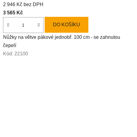
í
2 946 Kč bez DPH
hodnocení
.
3 565 Kč
produktu
je
DO KOŠÍKU
3,3
Nůžky na větve pákové jednobř. 100 cm - se zahnutou
z
čepelí
5
Kód:
22100
hvězdiček.