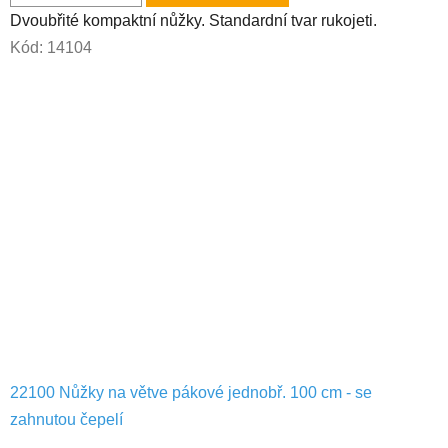
o
3,6
Dvoubřité kompaktní nůžky. Standardní tvar rukojeti.
z
n
Kód:
14104
5
á
hvězdiček.
l
n
í
p
o
u
ž
i
22100 Nůžky na větve pákové jednobř. 100 cm - se
t
zahnutou čepelí
Průměrné