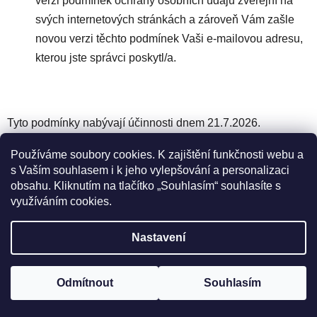
verzi podmínek ochrany osobních údajů zveřejní na
svých internetových stránkách a zároveň Vám zašle
novou verzi těchto podmínek Vaši e-mailovou adresu,
kterou jste správci poskytl/a.
Tyto podmínky nabývají účinnosti dnem 21.7.2026.
Z
Používáme soubory cookies. K zajištění funkčnosti webu a
á
s Vaším souhlasem i k jeho vylepšování a personalizaci
Zboží.cz
Heureka.cz
Original LÖWE Germany
obsahu. Kliknutím na tlačítko „Souhlasím“ souhlasíte s
p
LÖWE na Youtube
využíváním cookies.
a
t
Nastavení
í
Výrobce ke dni 27. 5. 2026 oficiálně pozastavil prodej nůžek řady
9. Inovovaná sada modelů řady 9 bude k dispozici zřejmě na
podzim. Do té doby německý výrobce doporučuje nahradit modely
Vytvořil Shoptet
z této řady nůžkami z řady 11. Omlouváme se za případné
Odmítnout
Souhlasím
Copyright 2026
Nůžky Lӧwe
. Všechna práva vyhrazena.
komplikace.
Upravit nastavení cookies