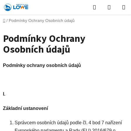
Přejít
Hledat
NÁKUP
na
obsah
KOŠÍK
Domů
/
Podmínky Ochrany Osobních údajů
Podmínky Ochrany
Osobních údajů
Podmínky ochrany osobních údajů
I.
Základní ustanovení
Správcem osobních údajů podle čl. 4 bod 7 nařízení
Evropského parlamentu a Rady (EU) 2016/679 o