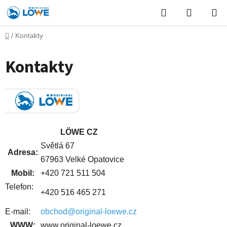
Přejít
Hledat
NÁKUP
na
obsah
KOŠÍK
Domů
/
Kontakty
Kontakty
LÖWE CZ
Světlá 67
Adresa:
67963
Velké Opatovice
Mobil:
+420 721 511 504
Telefon:
+420 516 465 271
E-mail:
obchod@original-loewe.cz
WWW:
www.original-loewe.cz