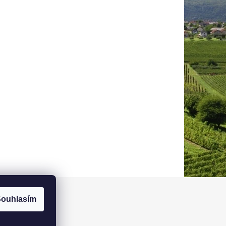
ouhlasím
be