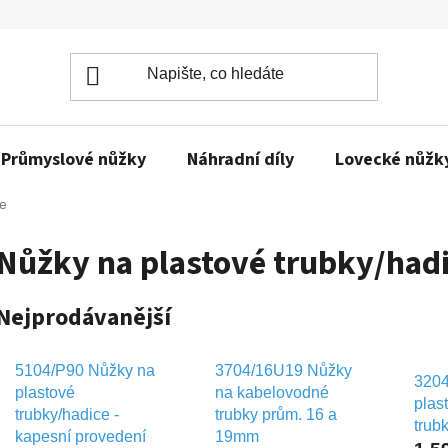
Průmyslové nůžky
Náhradní díly
Lovecké nůžk
ce
Nůžky na plastové trubky/had
Nejprodávanější
5104/P90 Nůžky na
3704/16U19 Nůžky
3204
plastové
na kabelovodné
plas
trubky/hadice -
trubky prům. 16 a
trub
kapesní provedení
19mm