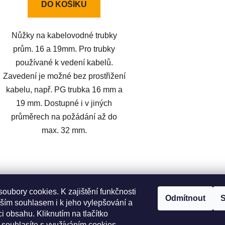
DO KOŠÍKU
Nůžky na kabelovodné trubky
prům. 16 a 19mm. Pro trubky
používané k vedení kabelů.
Zavedení je možné bez prostřižení
kabelu, např. PG trubka 16 mm a
19 mm. Dostupné i v jiných
průměrech na požádání až do
max. 32 mm.
O
v
l
oubory cookies. K zajištění funkčnosti
á
Odmítnout
S
ším souhlasem i k jeho vylepšování a
d
oží.cz
Heureka.cz
Original LÖWE Germany
LÖWE na Youtu
i obsahu. Kliknutím na tlačítko
a
 souhlasíte s využíváním cookies.