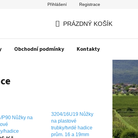
Přihlášení
Registrace
PRÁZDNÝ KOŠÍK
NÁKUPNÍ
KOŠÍK
y
Obchodní podmínky
Kontakty
Napište n
ice
3204/16U19 Nůžky
/P90 Nůžky na
na plastové
tové
trubky/tvrdé hadice
ky/hadice
prům. 16 a 19mm