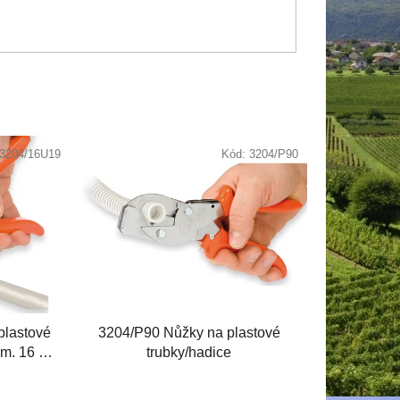
3204/16U19
Kód:
3204/P90
plastové
3204/P90 Nůžky na plastové
ům. 16 a
trubky/hadice
né