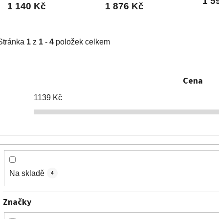
1 5
1 140 Kč
1 876 Kč
Stránka
1
z
1
-
4
položek celkem
Cena
1139
Kč
Na skladě
4
Značky