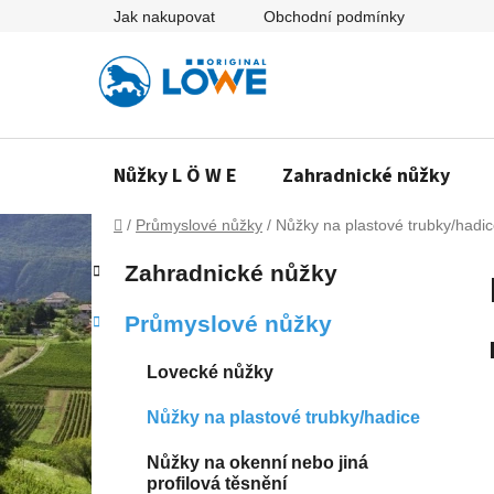
Přejít
Jak nakupovat
Obchodní podmínky
na
obsah
Nůžky L Ö W E
Zahradnické nůžky
Domů
/
Průmyslové nůžky
/
Nůžky na plastové trubky/hadi
P
K
Přeskočit
Zahradnické nůžky
a
o
kategorie
t
s
Průmyslové nůžky
e
t
g
r
Lovecké nůžky
o
a
r
Nůžky na plastové trubky/hadice
n
i
e
n
Nůžky na okenní nebo jiná
í
profilová těsnění