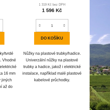
ení
1 319 Kč bez DPH
1 596 Kč
u
DO KOŠÍKU
ek.
ky/tvrdé
Nůžky na plastové trubky/hadice.
m. Vhodné
Univerzální nůžky na plastové
elektrické
trubky a hadice, jakož i elektrické
bka 16 mm
instalace, například malé plastové
 jiných
kabelové průchodky.
í až do