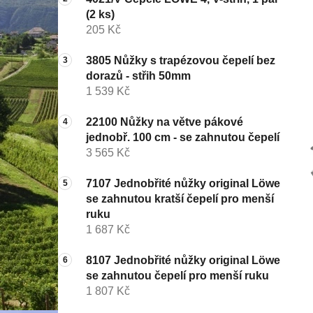
(2 ks)
205 Kč
3805 Nůžky s trapézovou čepelí bez
dorazů - střih 50mm
1 539 Kč
22100 Nůžky na větve pákové
jednobř. 100 cm - se zahnutou čepelí
3 565 Kč
7107 Jednobřité nůžky original Löwe
se zahnutou kratší čepelí pro menší
ruku
1 687 Kč
8107 Jednobřité nůžky original Löwe
se zahnutou čepelí pro menší ruku
1 807 Kč