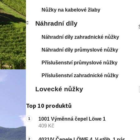
p
Nůžky na kabelové žlaby
a
n
Náhradní díly
e
l
Náhradní díly zahradnické nůžky
Náhradní díly průmyslové nůžky
Příslušenství průmyslové nůžky
Příslušenství zahradnické nůžky
Lovecké nůžky
Top 10 produktů
1001 Výměnná čepel Löwe 1
409 Kč
4021/V Čepele LÖWE 4, V-střih, 1 pár