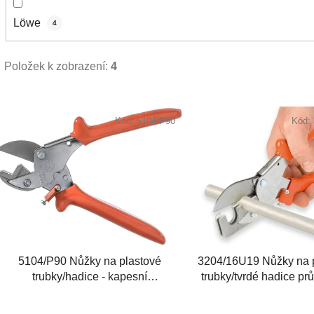
Lӧwe
4
Položek k zobrazení:
4
V
ý
Kód:
5104/P90
Kód:
p
i
s
p
r
o
d
5104/P90 Nůžky na plastové
3204/16U19 Nůžky na 
u
trubky/hadice - kapesní
trubky/tvrdé hadice pr
k
provedení
19mm
t
Průměr