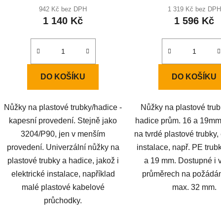
ů
hodnoc
942 Kč bez DPH
1 319 Kč bez DPH
1 140 Kč
1 596 Kč
produkt
je
3,3
z
5
DO KOŠÍKU
DO KOŠÍKU
hvězdič
Nůžky na plastové trubky/hadice -
Nůžky na plastové trub
kapesní provedení. Stejně jako
hadice prům. 16 a 19m
3204/P90, jen v menším
na tvrdé plastové trubky, 
provedení. Univerzální nůžky na
instalace, např. PE tru
plastové trubky a hadice, jakož i
a 19 mm. Dostupné i v
elektrické instalace, například
průměrech na požádán
malé plastové kabelové
max. 32 mm.
průchodky.