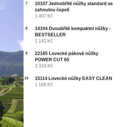
10107 Jednobřité nůžky standard se
zahnutou čepelí
1 407 Kč
14104 Dvoubřité kompaktní nůžky -
BESTSELLER
1 142 Kč
22165 Lovecké pákové nůžky
POWER CUT 65
3 319 Kč
15114 Lovecké nůžky EASY CLEAN
1 108 Kč