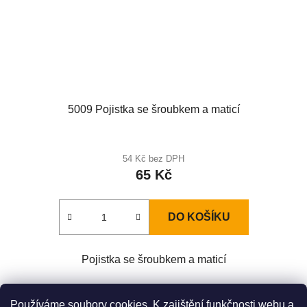
5009 Pojistka se šroubkem a maticí
54 Kč bez DPH
65 Kč
DO KOŠÍKU
Pojistka se šroubkem a maticí
Z
Používáme soubory cookies. K zajištění funkčnosti webu a