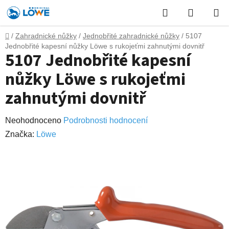
Přejít
Hledat
NÁKUP
na
obsah
KOŠÍK
Domů
/
Zahradnické nůžky
/
Jednobřité zahradnické nůžky
/
5107
Jednobřité kapesní nůžky Löwe s rukojeťmi zahnutými dovnitř
5107 Jednobřité kapesní
nůžky Löwe s rukojeťmi
zahnutými dovnitř
Průměrné
Neohodnoceno
Podrobnosti hodnocení
hodnocení
Značka:
Lӧwe
produktu
je
0,0
z
5
hvězdiček.