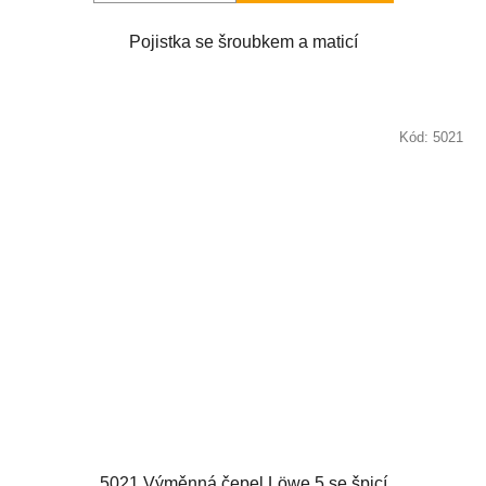
Pojistka se šroubkem a maticí
Kód:
5021
5021 Výměnná čepel Löwe 5 se špicí