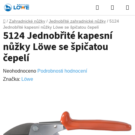
Přejít
Hledat
NÁKUP
na
obsah
KOŠÍK
Domů
/
Zahradnické nůžky
/
Jednobřité zahradnické nůžky
/
5124
Jednobřité kapesní nůžky Löwe se špičatou čepelí
5124 Jednobřité kapesní
nůžky Löwe se špičatou
čepelí
Průměrné
Neohodnoceno
Podrobnosti hodnocení
hodnocení
Značka:
Lӧwe
produktu
je
0,0
z
5
hvězdiček.