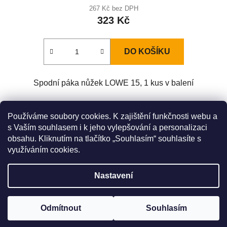
267 Kč bez DPH
323 Kč
DO KOŠÍKU
Spodní páka nůžek LOWE 15, 1 kus v balení
Z
Používáme soubory cookies. K zajištění funkčnosti webu a
á
s Vaším souhlasem i k jeho vylepšování a personalizaci
Zboží.cz
Heureka.cz
Original LÖWE Germany
obsahu. Kliknutím na tlačítko „Souhlasím“ souhlasíte s
p
LÖWE na Youtube
využíváním cookies.
a
t
Nastavení
í
Výrobce ke dni 27. 5. 2026 oficiálně pozastavil prodej nůžek řady
9. Inovovaná sada modelů řady 9 bude k dispozici zřejmě na
podzim. Do té doby německý výrobce doporučuje nahradit modely
Vytvořil Shoptet
z této řady nůžkami z řady 11. Omlouváme se za případné
Odmítnout
Souhlasím
Copyright 2026
Nůžky Lӧwe
. Všechna práva vyhrazena.
komplikace.
Upravit nastavení cookies