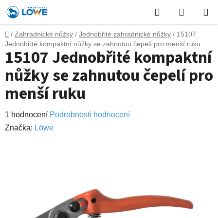
Přejít
Hledat
NÁKUP
na
obsah
KOŠÍK
Domů
/
Zahradnické nůžky
/
Jednobřité zahradnické nůžky
/
15107
Jednobřité kompaktní nůžky se zahnutou čepelí pro menší ruku
15107 Jednobřité kompaktní
nůžky se zahnutou čepelí pro
menší ruku
Průměrné
1 hodnocení
Podrobnosti hodnocení
hodnocení
Značka:
Lӧwe
produktu
je
5,0
z
5
hvězdiček.