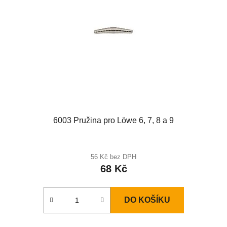
6003 Pružina pro Löwe 6, 7, 8 a 9
Průměrné
hodnocení
56 Kč bez DPH
68 Kč
produktu
je
2,0
DO KOŠÍKU
z
5