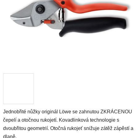
5
hvězdiček.
Jednobřité nůžky originál Löwe se zahnutou ZKRÁCENOU
čepelí a otočnou rukojetí. Kovadlinková technologie s
dvoubřitou geometrií. Otočná rukojeť snižuje zátěž zápěstí a
dlaně.