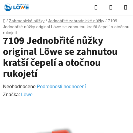
Přejít
Hledat
NÁKUP
na
obsah
KOŠÍK
Domů
/
Zahradnické nůžky
/
Jednobřité zahradnické nůžky
/
7109
Jednobřité nůžky original Löwe se zahnutou kratší čepelí a otočnou
rukojetí
7109 Jednobřité nůžky
original Löwe se zahnutou
kratší čepelí a otočnou
rukojetí
Průměrné
Neohodnoceno
Podrobnosti hodnocení
hodnocení
Značka:
Lӧwe
produktu
je
0,0
z