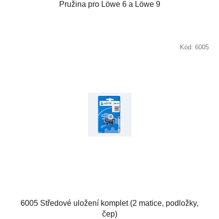
Pružina pro Löwe 6 a Löwe 9
hvězdiček.
Kód:
6005
6005 Středové uložení komplet (2 matice, podložky,
čep)