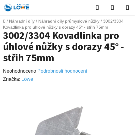
Přejít
Hledat
NÁKUP
na
obsah
KOŠÍK
Domů
/
Náhradní díly
/
Náhradní díly průmyslové nůžky
/
3002/3304
Kovadlinka pro úhlové nůžky s dorazy 45° - střih 75mm
3002/3304 Kovadlinka pro
úhlové nůžky s dorazy 45° -
střih 75mm
Průměrné
Neohodnoceno
Podrobnosti hodnocení
hodnocení
Značka:
Lӧwe
produktu
je
0,0
z
5
hvězdiček.