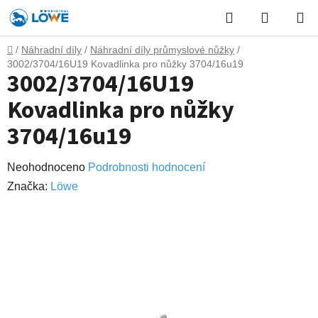
Přejít
Hledat
NÁKUP
na
obsah
KOŠÍK
Domů
/
Náhradní díly
/
Náhradní díly průmyslové nůžky
/
3002/3704/16U19 Kovadlinka pro nůžky 3704/16u19
3002/3704/16U19
Kovadlinka pro nůžky
3704/16u19
Průměrné
Neohodnoceno
Podrobnosti hodnocení
hodnocení
Značka:
Lӧwe
produktu
je
0,0
z
5
hvězdiček.