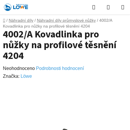
Přejít
Hledat
NÁKUP
na
obsah
KOŠÍK
Domů
/
Náhradní díly
/
Náhradní díly průmyslové nůžky
/
4002/A
Kovadlinka pro nůžky na profilové těsnění 4204
4002/A Kovadlinka pro
nůžky na profilové těsnění
4204
Průměrné
Neohodnoceno
Podrobnosti hodnocení
hodnocení
Značka:
Lӧwe
produktu
je
0,0
z
5
hvězdiček.