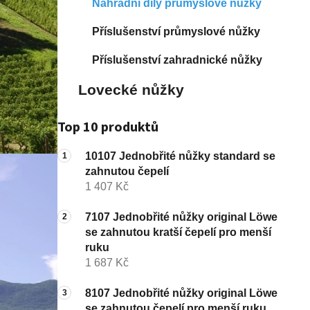
Náhradní díly průmyslové nůžky
í
p
Příslušenství průmyslové nůžky
a
Příslušenství zahradnické nůžky
n
e
Lovecké nůžky
l
Top 10 produktů
10107 Jednobřité nůžky standard se
zahnutou čepelí
1 407 Kč
7107 Jednobřité nůžky original Löwe
se zahnutou kratší čepelí pro menší
ruku
1 687 Kč
8107 Jednobřité nůžky original Löwe
se zahnutou čepelí pro menší ruku