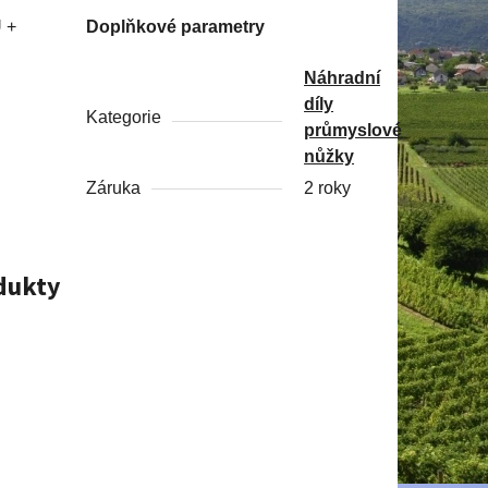
 +
Doplňkové parametry
Náhradní
díly
Kategorie
průmyslové
nůžky
Záruka
2 roky
odukty