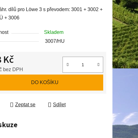
u
hr. dílů pro Löwe 3 s převodem: 3001 + 3002 +
Ü + 3006
nost
Skladem
3007/HU
ek.
 Kč
č bez DPH
 cena:
DO KOŠÍKU
Zeptat se
Sdílet
skuze