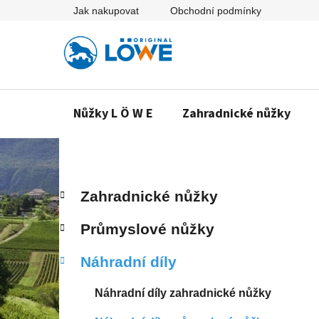
Přejít
Jak nakupovat
Obchodní podmínky
na
obsah
Nůžky L Ö W E
Zahradnické nůžky
P
K
Přeskočit
Zahradnické nůžky
a
o
kategorie
t
s
Průmyslové nůžky
e
t
g
r
Náhradní díly
o
a
r
n
i
Náhradní díly zahradnické nůžky
e
n