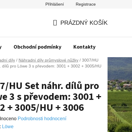
Přihlášení
Registrace
PRÁZDNÝ KOŠÍK
NÁKUPNÍ
KOŠÍK
y
Obchodní podmínky
Kontakty
Napište n
dní díly
/
Náhradní díly průmyslové nůžky
/
3007/HU
. dílů pro Löwe 3 s převodem: 3001 + 3002 + 3005/HU
7/HU Set náhr. dílů pro
e 3 s převodem: 3001 +
2 + 3005/HU + 3006
né
dnoceno
Podrobnosti hodnocení
ení
:
Lӧwe