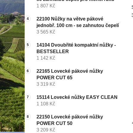
1 807 Kč
22100 Nůžky na větve pákové
jednobř. 100 cm - se zahnutou čepelí
3 565 Kč
14104 Dvoubřité kompaktní nůžky -
BESTSELLER
1 142 Kč
22165 Lovecké pákové nůžky
POWER CUT 65
3 319 Kč
15114 Lovecké nůžky EASY CLEAN
1 108 Kč
22150 Lovecké pákové nůžky
POWER CUT 50
3 209 Kč