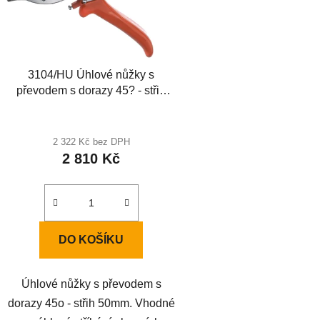
3104/HU Úhlové nůžky s
převodem s dorazy 45? - střih
50mm
2 322 Kč bez DPH
2 810 Kč
DO KOŠÍKU
Úhlové nůžky s převodem s
dorazy 45o - střih 50mm. Vhodné