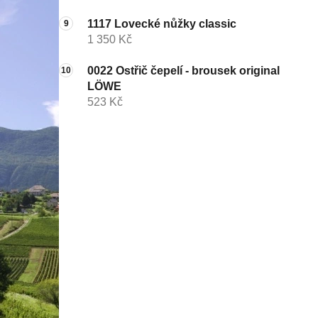
1117 Lovecké nůžky classic
1 350 Kč
0022 Ostřič čepelí - brousek original
LÖWE
523 Kč