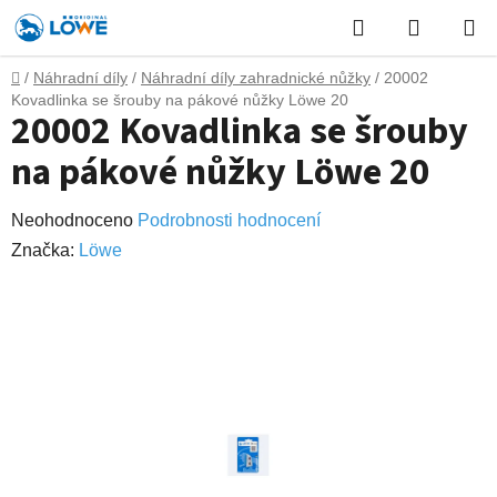
Přejít
Hledat
NÁKUP
na
obsah
KOŠÍK
Domů
/
Náhradní díly
/
Náhradní díly zahradnické nůžky
/
20002
Kovadlinka se šrouby na pákové nůžky Löwe 20
20002 Kovadlinka se šrouby
na pákové nůžky Löwe 20
Průměrné
Neohodnoceno
Podrobnosti hodnocení
hodnocení
Značka:
Lӧwe
produktu
je
0,0
z
5
hvězdiček.