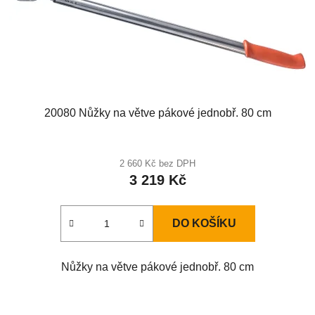
20080 Nůžky na větve pákové jednobř. 80 cm
Průměrné
hodnocení
2 660 Kč bez DPH
3 219 Kč
produktu
je
5,0
DO KOŠÍKU
z
5
Nůžky na větve pákové jednobř. 80 cm
hvězdiček.