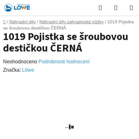
Přejít
Hledat
NÁKUP
na
obsah
KOŠÍK
Domů
/
Náhradní díly
/
Náhradní díly zahradnické nůžky
/
1019 Pojistka
se šroubovou destičkou ČERNÁ
1019 Pojistka se šroubovou
destičkou ČERNÁ
Průměrné
Neohodnoceno
Podrobnosti hodnocení
hodnocení
Značka:
Lӧwe
produktu
je
0,0
z
5
hvězdiček.