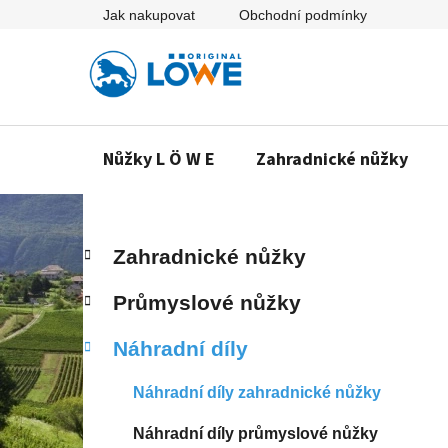
Přejít
Jak nakupovat
Obchodní podmínky
na
obsah
Nůžky L Ö W E
Zahradnické nůžky
P
K
Přeskočit
Zahradnické nůžky
a
o
kategorie
t
s
Průmyslové nůžky
e
t
g
r
Náhradní díly
o
a
r
n
i
Náhradní díly zahradnické nůžky
e
n
Náhradní díly průmyslové nůžky