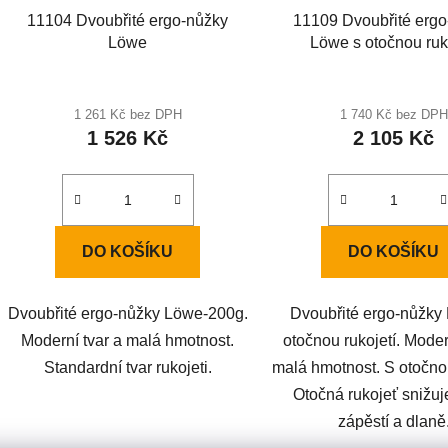
11104 Dvoubřité ergo-nůžky
11109 Dvoubřité erg
Löwe
Löwe s otočnou ruk
1 261 Kč bez DPH
1 740 Kč bez DPH
1 526 Kč
2 105 Kč
DO KOŠÍKU
DO KOŠÍKU
Dvoubřité ergo-nůžky Löwe-200g.
Dvoubřité ergo-nůžky
Moderní tvar a malá hmotnost.
otočnou rukojetí. Moder
Standardní tvar rukojeti.
malá hmotnost. S otočnou
Otočná rukojeť snižuj
zápěstí a dlaně