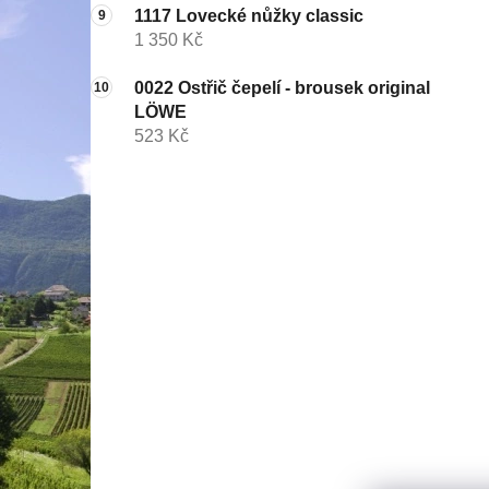
1117 Lovecké nůžky classic
1 350 Kč
0022 Ostřič čepelí - brousek original
LÖWE
523 Kč