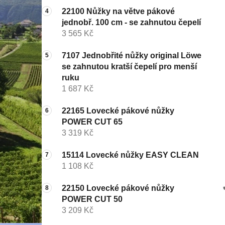
22100 Nůžky na větve pákové
jednobř. 100 cm - se zahnutou čepelí
3 565 Kč
7107 Jednobřité nůžky original Löwe
se zahnutou kratší čepelí pro menší
ruku
1 687 Kč
22165 Lovecké pákové nůžky
POWER CUT 65
3 319 Kč
15114 Lovecké nůžky EASY CLEAN
1 108 Kč
22150 Lovecké pákové nůžky
POWER CUT 50
3 209 Kč