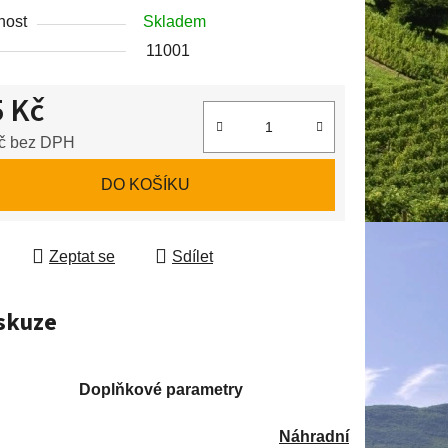
nost
Skladem
11001
ek.
 Kč
č bez DPH
 cena:
DO KOŠÍKU
Zeptat se
Sdílet
skuze
Doplňkové parametry
Náhradní