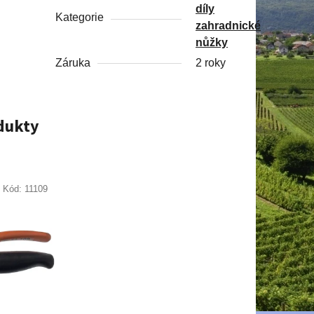
díly
Kategorie
zahradnické
nůžky
Záruka
2 roky
odukty
Kód:
11109