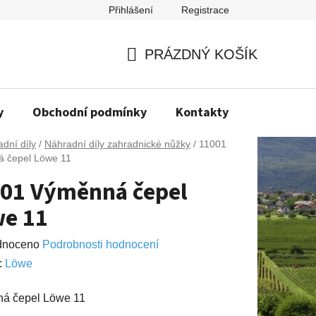
Přihlášení
Registrace
PRÁZDNÝ KOŠÍK
NÁKUPNÍ
KOŠÍK
y
Obchodní podmínky
Kontakty
Napište n
dní díly
/
Náhradní díly zahradnické nůžky
/
11001
 čepel Löwe 11
01 Výměnná čepel
e 11
né
dnoceno
Podrobnosti hodnocení
ení
:
Lӧwe
u
á čepel Löwe 11