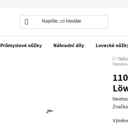
Průmyslové nůžky
Náhradní díly
Lovecké nůžk
Domů
/
Náhra
Výměnná
110
Löw
Průměr
Neoho
hodnoc
Značka
produkt
Výměnn
je