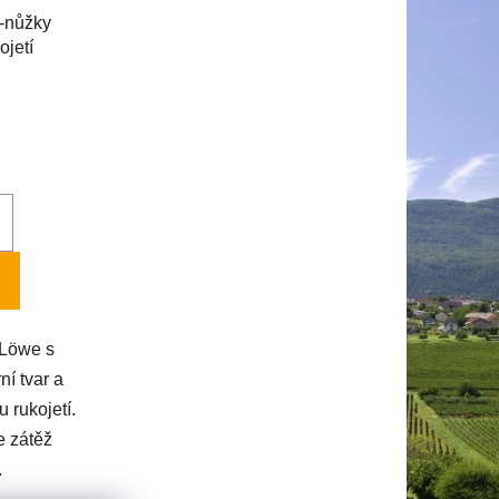
o-nůžky
ojetí
 Löwe s
ní tvar a
 rukojetí.
e zátěž
.