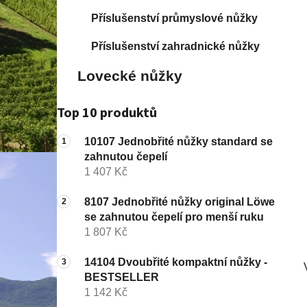
í
p
Příslušenství průmyslové nůžky
a
Příslušenství zahradnické nůžky
n
e
Lovecké nůžky
l
Top 10 produktů
10107 Jednobřité nůžky standard se
zahnutou čepelí
1 407 Kč
8107 Jednobřité nůžky original Löwe
se zahnutou čepelí pro menší ruku
1 807 Kč
14104 Dvoubřité kompaktní nůžky -
BESTSELLER
1 142 Kč