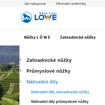
Přejít
Jak nakupovat
Obchodní podmínky
na
obsah
Nůžky L Ö W E
Zahradnické nůžky
P
K
Přeskočit
Zahradnické nůžky
a
o
kategorie
t
s
Průmyslové nůžky
e
t
g
r
Náhradní díly
o
a
r
n
i
Náhradní díly zahradnické nůžky
e
n
Náhradní díly průmyslové nůžky