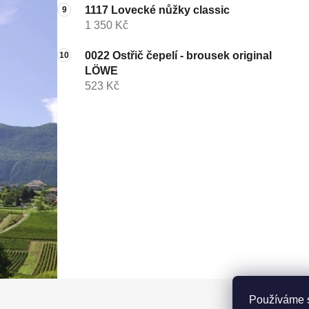
1117 Lovecké nůžky classic
1 350 Kč
0022 Ostřič čepelí - brousek original
LÖWE
523 Kč
Z
Používáme s