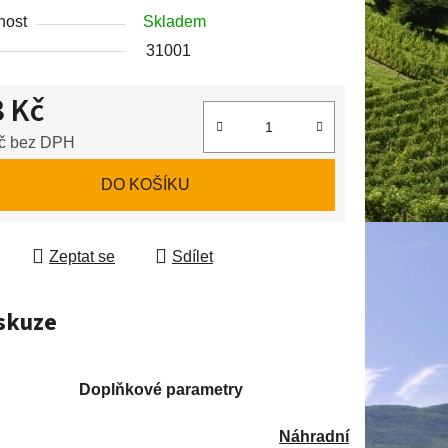
nost
Skladem
31001
ek.
 Kč
č bez DPH
 cena:
DO KOŠÍKU
Zeptat se
Sdílet
skuze
Doplňkové parametry
Náhradní