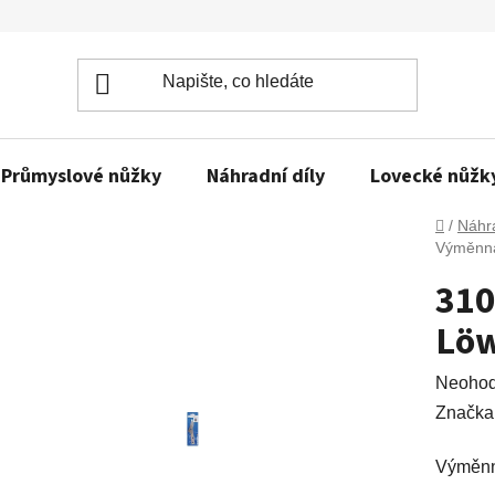
Průmyslové nůžky
Náhradní díly
Lovecké nůžk
Domů
/
Náhra
Výměnná
310
Löw
Průměr
Neoho
hodnoc
Značka
produkt
Výměnn
je