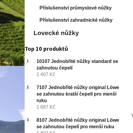
í
p
Příslušenství průmyslové nůžky
a
Příslušenství zahradnické nůžky
n
e
Lovecké nůžky
l
Top 10 produktů
10107 Jednobřité nůžky standard se
zahnutou čepelí
1 407 Kč
7107 Jednobřité nůžky original Löwe
se zahnutou kratší čepelí pro menší
ruku
1 687 Kč
8107 Jednobřité nůžky original Löwe
se zahnutou čepelí pro menší ruku