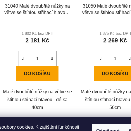
31040 Malé dvoubřité nůžky na
31050 Malé dvoubřité 
větve se štíhlou střihací hlavou -
větve se štíhlou střihací
délka 40cm
délka 50cm
1 802 Kč bez DPH
1 875 Kč bez DPH
2 181 Kč
2 269 Kč
DO KOŠÍKU
DO KOŠÍKU
Malé dvoubřité nůžky na větve se
Malé dvoubřité nůžky na
štíhlou střihací hlavou - délka
štíhlou střihací hlavou
40cm
50cm
oubory cookies. K zajištění funkčnosti
Odmítnout
S