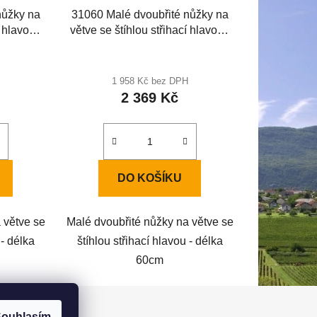
nůžky na
31060 Malé dvoubřité nůžky na
 hlavou -
větve se štíhlou střihací hlavou -
délka 60cm
1 958 Kč bez DPH
2 369 Kč
DO KOŠÍKU
 větve se
Malé dvoubřité nůžky na větve se
 - délka
štíhlou střihací hlavou - délka
60cm
ouhlasím