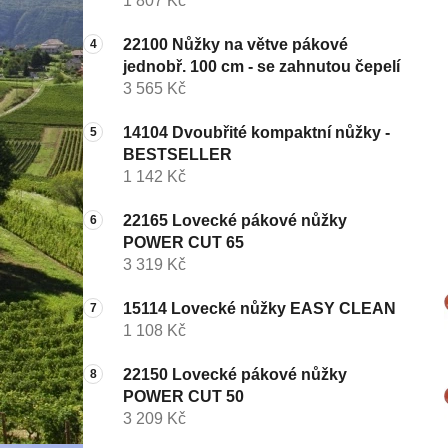
1 807 Kč
22100 Nůžky na větve pákové
jednobř. 100 cm - se zahnutou čepelí
3 565 Kč
14104 Dvoubřité kompaktní nůžky -
BESTSELLER
1 142 Kč
22165 Lovecké pákové nůžky
POWER CUT 65
3 319 Kč
15114 Lovecké nůžky EASY CLEAN
1 108 Kč
22150 Lovecké pákové nůžky
POWER CUT 50
3 209 Kč