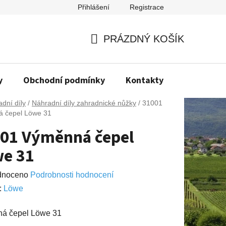
Přihlášení
Registrace
PRÁZDNÝ KOŠÍK
NÁKUPNÍ
KOŠÍK
y
Obchodní podmínky
Kontakty
Napište n
dní díly
/
Náhradní díly zahradnické nůžky
/
31001
 čepel Löwe 31
01 Výměnná čepel
e 31
né
dnoceno
Podrobnosti hodnocení
ení
:
Lӧwe
u
á čepel Löwe 31