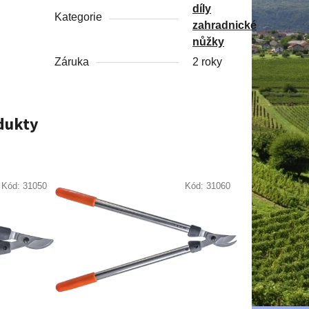
díly
Kategorie
zahradnické
nůžky
Záruka
2 roky
odukty
Kód:
31050
Kód:
31060