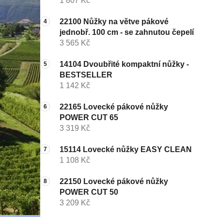
1 807 Kč
22100 Nůžky na větve pákové
jednobř. 100 cm - se zahnutou čepelí
3 565 Kč
14104 Dvoubřité kompaktní nůžky -
BESTSELLER
1 142 Kč
22165 Lovecké pákové nůžky
POWER CUT 65
3 319 Kč
15114 Lovecké nůžky EASY CLEAN
1 108 Kč
22150 Lovecké pákové nůžky
POWER CUT 50
3 209 Kč