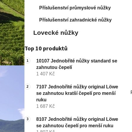
í
p
Příslušenství průmyslové nůžky
a
Příslušenství zahradnické nůžky
n
e
Lovecké nůžky
l
Top 10 produktů
10107 Jednobřité nůžky standard se
zahnutou čepelí
1 407 Kč
7107 Jednobřité nůžky original Löwe
se zahnutou kratší čepelí pro menší
ruku
1 687 Kč
8107 Jednobřité nůžky original Löwe
se zahnutou čepelí pro menší ruku