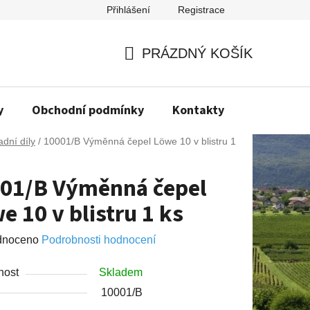
Přihlášení
Registrace
PRÁZDNÝ KOŠÍK
NÁKUPNÍ
KOŠÍK
y
Obchodní podmínky
Kontakty
Napište n
dní díly
/
10001/B Výměnná čepel Löwe 10 v blistru 1
01/B Výměnná čepel
e 10 v blistru 1 ks
né
dnoceno
Podrobnosti hodnocení
ení
nost
Skladem
u
10001/B