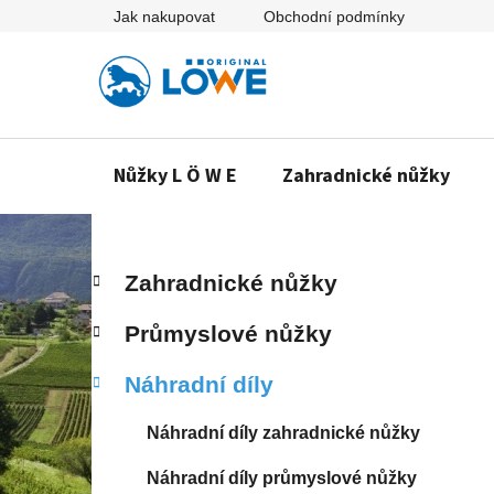
Přejít
Jak nakupovat
Obchodní podmínky
na
obsah
Nůžky L Ö W E
Zahradnické nůžky
P
K
Přeskočit
Zahradnické nůžky
a
o
kategorie
t
s
Průmyslové nůžky
e
t
g
r
Náhradní díly
o
a
r
n
i
Náhradní díly zahradnické nůžky
e
n
Náhradní díly průmyslové nůžky