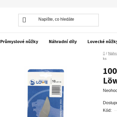
Průmyslové nůžky
Náhradní díly
Lovecké nůžk
Domů
/
Náhra
ks
100
Löw
Průměr
Neoho
hodnoc
Dostup
produkt
Kód:
je