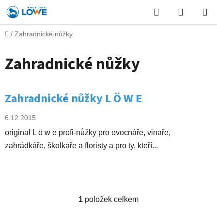
Přejít
Hledat
NÁKUP
na
obsah
KOŠÍK
Domů
/
Zahradnické nůžky
Zahradnické nůžky
V
Zahradnické nůžky L Ö W E
ý
p
6.12.2015
i
original L ö w e profi-nůžky pro ovocnáře, vinaře,
s
zahrádkáře, školkaře a floristy a pro ty, kteří...
č
l
á
n
k
1
položek celkem
O
ů
v