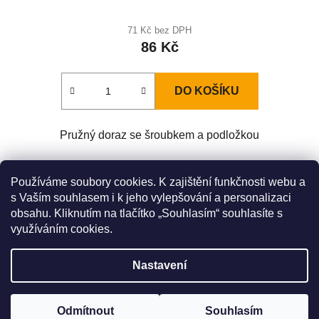
71 Kč bez DPH
86 Kč
DO KOŠÍKU
Pružný doraz se šroubkem a podložkou
Z
Používáme soubory cookies. K zajištění funkčnosti webu a
á
s Vaším souhlasem i k jeho vylepšování a personalizaci
Zboží.cz
Heureka.cz
Original LÖWE Germany
obsahu. Kliknutím na tlačítko „Souhlasím“ souhlasíte s
p
LÖWE na Youtube
využíváním cookies.
a
t
Nastavení
í
Výrobce ke dni 27. 5. 2026 oficiálně pozastavil prodej nůžek řady
9. Inovovaná sada modelů řady 9 bude k dispozici zřejmě na
podzim. Do té doby německý výrobce doporučuje nahradit modely
Vytvořil Shoptet
z této řady nůžkami z řady 11. Omlouváme se za případné
Odmítnout
Souhlasím
Copyright 2026
Nůžky Lӧwe
. Všechna práva vyhrazena.