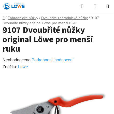
Přejít
Hledat
NÁKUP
na
obsah
KOŠÍK
Domů
/
Zahradnické nůžky
/
Dvoubřité zahradnické nůžky
/
9107
Dvoubřité nůžky original Löwe pro menší ruku
9107 Dvoubřité nůžky
original Löwe pro menší
ruku
Průměrné
Neohodnoceno
Podrobnosti hodnocení
hodnocení
Značka:
Lӧwe
produktu
je
0,0
z
5
hvězdiček.