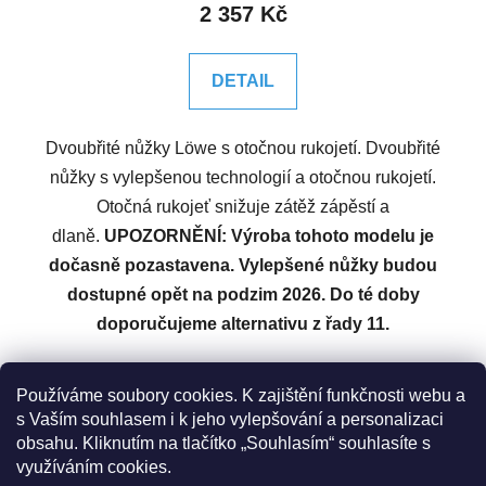
2 357 Kč
DETAIL
Dvoubřité nůžky Löwe s otočnou rukojetí. Dvoubřité
nůžky s vylepšenou technologií a otočnou rukojetí.
Otočná rukojeť snižuje zátěž zápěstí a
dlaně.
UPOZORNĚNÍ: Výroba tohoto modelu je
dočasně pozastavena. Vylepšené nůžky budou
dostupné opět na podzim 2026. Do té doby
doporučujeme alternativu z řady 11.
Z
Používáme soubory cookies. K zajištění funkčnosti webu a
á
s Vaším souhlasem i k jeho vylepšování a personalizaci
Zboží.cz
Heureka.cz
Original LÖWE Germany
obsahu. Kliknutím na tlačítko „Souhlasím“ souhlasíte s
p
LÖWE na Youtube
využíváním cookies.
a