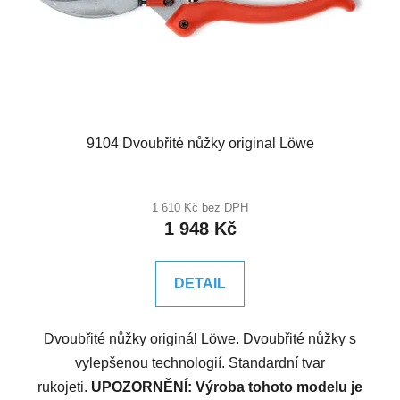
9104 Dvoubřité nůžky original Löwe
Průměrné
hodnocení
1 610 Kč bez DPH
1 948 Kč
produktu
je
3,3
DETAIL
z
5
Dvoubřité nůžky originál Löwe. Dvoubřité nůžky s
hvězdiček.
vylepšenou technologií. Standardní tvar
rukojeti.
UPOZORNĚNÍ: Výroba tohoto modelu je