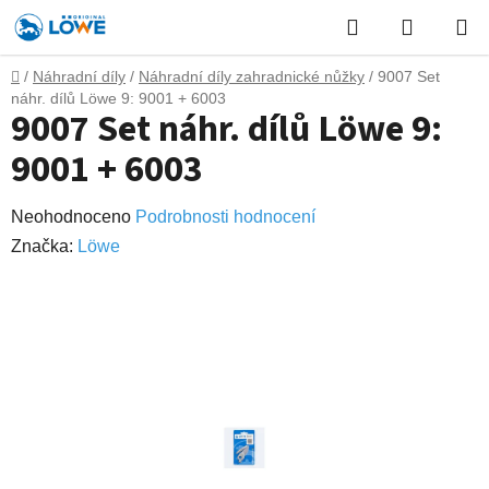
Přejít
Hledat
NÁKUP
na
obsah
KOŠÍK
Domů
/
Náhradní díly
/
Náhradní díly zahradnické nůžky
/
9007 Set
náhr. dílů Löwe 9: 9001 + 6003
9007 Set náhr. dílů Löwe 9:
9001 + 6003
Průměrné
Neohodnoceno
Podrobnosti hodnocení
hodnocení
Značka:
Lӧwe
produktu
je
0,0
z
5
hvězdiček.