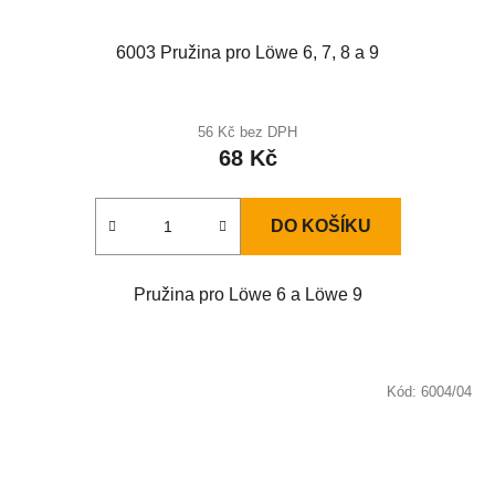
6003 Pružina pro Löwe 6, 7, 8 a 9
Průměrné
hodnocení
56 Kč bez DPH
68 Kč
produktu
je
2,0
DO KOŠÍKU
z
5
Pružina pro Löwe 6 a Löwe 9
hvězdiček.
Kód:
6004/04