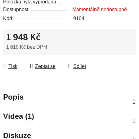
Položka byla vyprodána…
Dostupnost
Momentálně nedostupné
Kód:
9104
1 948 Kč
1 610 Kč bez DPH
Měrná cena:
Tisk
Zeptat se
Sdílet
Popis
Videa (1)
Diskuze