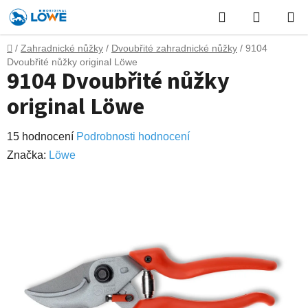
Přejít
Hledat
NÁKUP
na
obsah
KOŠÍK
Domů
/
Zahradnické nůžky
/
Dvoubřité zahradnické nůžky
/
9104
Dvoubřité nůžky original Löwe
9104 Dvoubřité nůžky
original Löwe
Průměrné
15 hodnocení
Podrobnosti hodnocení
hodnocení
Značka:
Lӧwe
produktu
je
3,3
z
5
hvězdiček.