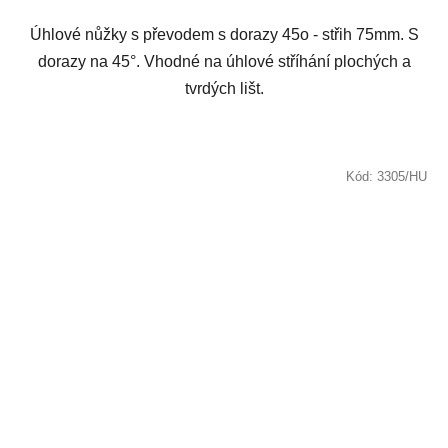
Úhlové nůžky s převodem s dorazy 45o - střih 75mm. S
dorazy na 45°. Vhodné na úhlové stříhání plochých a
tvrdých lišt.
Kód:
3305/HU