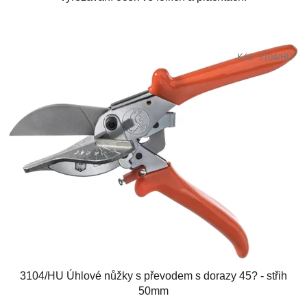
Kód:
3104/HU
3104/HU Úhlové nůžky s převodem s dorazy 45? - střih
50mm