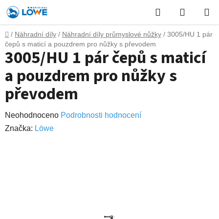
Přejít
Hledat
NÁKUP
na
obsah
KOŠÍK
Domů
/
Náhradní díly
/
Náhradní díly průmyslové nůžky
/
3005/HU 1 pár
čepů s maticí a pouzdrem pro nůžky s převodem
3005/HU 1 pár čepů s maticí
a pouzdrem pro nůžky s
převodem
Průměrné
Neohodnoceno
Podrobnosti hodnocení
hodnocení
Značka:
Lӧwe
produktu
je
0,0
z
5
hvězdiček.