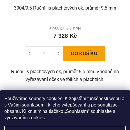
3904/9.5 Ruční lis plachtových ok, průměr 9,5 mm
6 056 Kč bez DPH
7 328 Kč
DO KOŠÍKU
Ruční lis plachtových ok, průměr 9,5 mm. Vhodné na
vyřezávání oček ve fóliích a plachtách.
Z
Používáme soubory cookies. K zajištění funkčnosti webu a
á
s Vaším souhlasem i k jeho vylepšování a personalizaci
Zboží.cz
Heureka.cz
Original LÖWE Germany
obsahu. Kliknutím na tlačítko „Souhlasím“ souhlasíte s
p
LÖWE na Youtube
využíváním cookies.
a
t