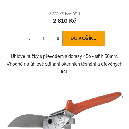
2 322 Kč bez DPH
2 810 Kč
DO KOŠÍKU
Úhlové nůžky s převodem s dorazy 45o - střih 50mm.
Vhodné na úhlové stříhání okenních těsnění a dřevěných
lišt.
Kód:
3105/HU