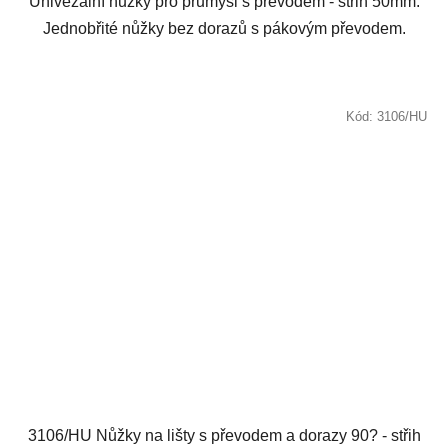
Univezální nůžky pro průmysl s převodem - střih 50mm.
Jednobřité nůžky bez dorazů s pákovým převodem.
Kód:
3106/HU
3106/HU Nůžky na lišty s převodem a dorazy 90? - střih