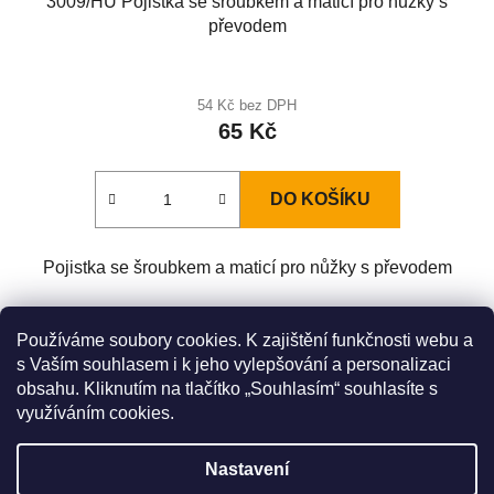
3009/HU Pojistka se šroubkem a maticí pro nůžky s
převodem
54 Kč bez DPH
65 Kč
DO KOŠÍKU
Pojistka se šroubkem a maticí pro nůžky s převodem
Z
Používáme soubory cookies. K zajištění funkčnosti webu a
á
s Vaším souhlasem i k jeho vylepšování a personalizaci
Zboží.cz
Heureka.cz
Original LÖWE Germany
obsahu. Kliknutím na tlačítko „Souhlasím“ souhlasíte s
p
LÖWE na Youtube
využíváním cookies.
a
t
Nastavení
í
Výrobce ke dni 27. 5. 2026 oficiálně pozastavil prodej nůžek řady