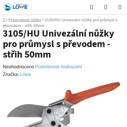
Přejít
Hledat
NÁKUP
na
obsah
KOŠÍK
Domů
/
Průmyslové nůžky
/
3105/HU Univezální nůžky pro průmysl s
převodem - střih 50mm
3105/HU Univezální nůžky
pro průmysl s převodem -
střih 50mm
Průměrné
Neohodnoceno
Podrobnosti hodnocení
hodnocení
Značka:
Lӧwe
produktu
je
0,0
z
5
hvězdiček.