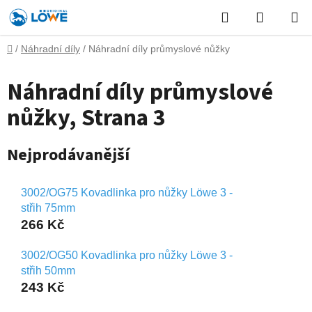
Přejít
Hledat
NÁKUP
na
obsah
KOŠÍK
Domů
/
Náhradní díly
/
Náhradní díly průmyslové nůžky
Náhradní díly průmyslové
nůžky
, Strana 3
Nejprodávanější
3002/OG75 Kovadlinka pro nůžky Löwe 3 -
střih 75mm
266 Kč
3002/OG50 Kovadlinka pro nůžky Löwe 3 -
střih 50mm
243 Kč