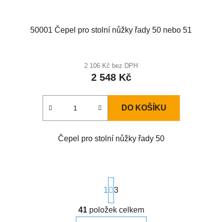
50001 Čepel pro stolní nůžky řady 50 nebo 51
2 106 Kč bez DPH
2 548 Kč
DO KOŠÍKU
Čepel pro stolní nůžky řady 50
S
t
1
3
r
á
41
položek celkem
O
n