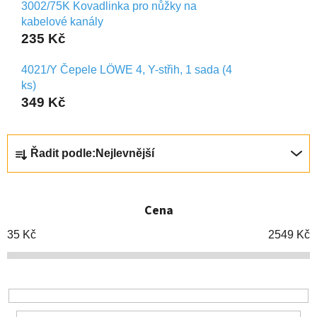
3002/75K Kovadlinka pro nůžky na
kabelové kanály
235 Kč
4021/Y Čepele LÖWE 4, Y-střih, 1 sada (4
ks)
349 Kč
Ř
Řadit podle:
Nejlevnější
a
z
e
Cena
n
í
35
Kč
2549
Kč
p
r
o
d