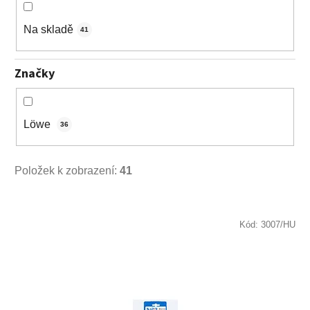
u
k
Na skladě
41
t
ů
Značky
Lӧwe
36
Položek k zobrazení:
41
V
ý
Kód:
3007/HU
p
i
s
p