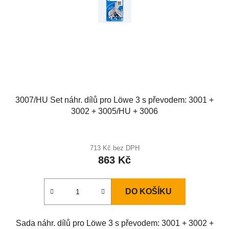
r
o
d
u
k
t
ů
3007/HU Set náhr. dílů pro Löwe 3 s převodem: 3001 +
3002 + 3005/HU + 3006
713 Kč bez DPH
863 Kč
DO KOŠÍKU
Sada náhr. dílů pro Löwe 3 s převodem: 3001 + 3002 +