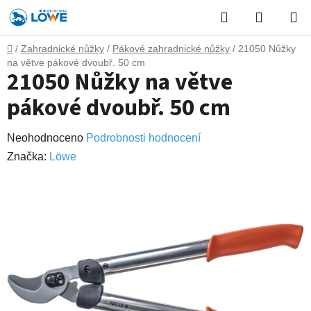
Přejít
Hledat
NÁKUP
na
obsah
KOŠÍK
Domů
/
Zahradnické nůžky
/
Pákové zahradnické nůžky
/
21050 Nůžky
na větve pákové dvoubř. 50 cm
21050 Nůžky na větve
pákové dvoubř. 50 cm
Průměrné
Neohodnoceno
Podrobnosti hodnocení
hodnocení
Značka:
Lӧwe
produktu
je
0,0
z
5
hvězdiček.