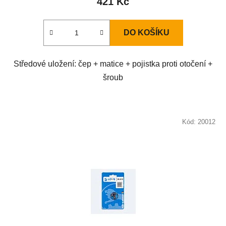
421 Kč
DO KOŠÍKU
Středové uložení: čep + matice + pojistka proti otočení +
šroub
Kód:
20012