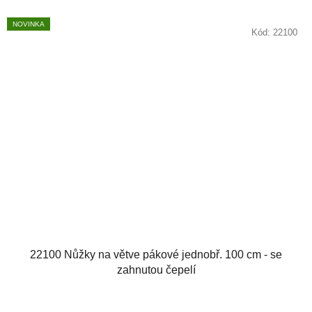
NOVINKA
Kód:
22100
22100 Nůžky na větve pákové jednobř. 100 cm - se
zahnutou čepelí
Průměrné