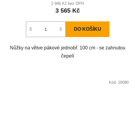
hodnocení
2 946 Kč bez DPH
3 565 Kč
produktu
je
3,3
DO KOŠÍKU
z
5
Nůžky na větve pákové jednobř. 100 cm - se zahnutou
hvězdiček.
čepelí
Kód:
20080