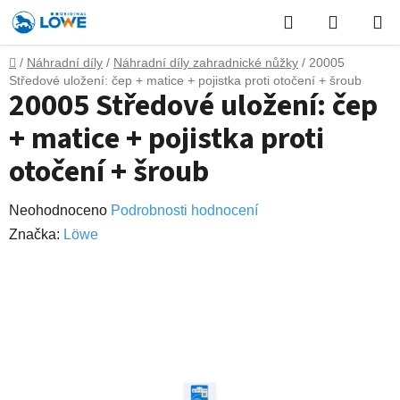
Přejít
Hledat
NÁKUP
na
obsah
KOŠÍK
Domů
/
Náhradní díly
/
Náhradní díly zahradnické nůžky
/
20005
Středové uložení: čep + matice + pojistka proti otočení + šroub
20005 Středové uložení: čep
+ matice + pojistka proti
otočení + šroub
Průměrné
Neohodnoceno
Podrobnosti hodnocení
hodnocení
Značka:
Lӧwe
produktu
je
0,0
z
5
hvězdiček.