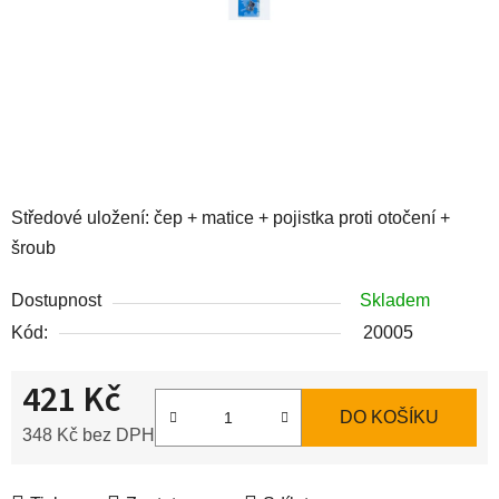
Středové uložení: čep + matice + pojistka proti otočení +
šroub
Dostupnost
Skladem
Kód:
20005
421 Kč
DO KOŠÍKU
348 Kč bez DPH
Měrná cena: