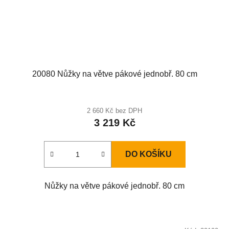
20080 Nůžky na větve pákové jednobř. 80 cm
Průměrné
hodnocení
2 660 Kč bez DPH
3 219 Kč
produktu
je
5,0
DO KOŠÍKU
z
5
Nůžky na větve pákové jednobř. 80 cm
hvězdiček.