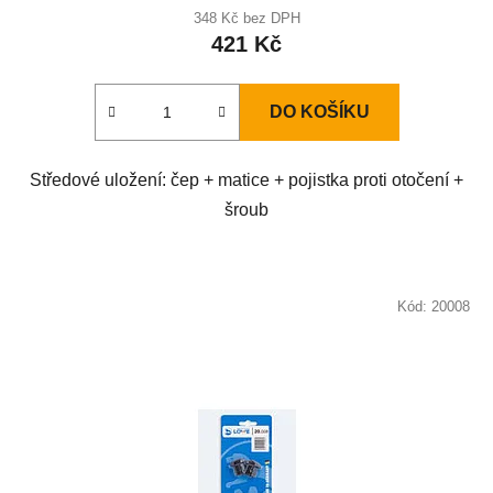
348 Kč bez DPH
421 Kč
DO KOŠÍKU
Středové uložení: čep + matice + pojistka proti otočení +
šroub
Kód:
20008