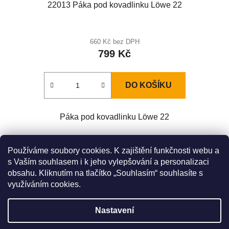
22013 Páka pod kovadlinku Löwe 22
660 Kč bez DPH
799 Kč
DO KOŠÍKU
Páka pod kovadlinku Löwe 22
Z
Používáme soubory cookies. K zajištění funkčnosti webu a
á
s Vaším souhlasem i k jeho vylepšování a personalizaci
Zboží.cz
Heureka.cz
Original LÖWE Germany
obsahu. Kliknutím na tlačítko „Souhlasím“ souhlasíte s
p
LÖWE na Youtube
využíváním cookies.
a
t
Nastavení
í
Výrobce ke dni 27. 5. 2026 oficiálně pozastavil prodej nůžek řady
9. Inovovaná sada modelů řady 9 bude k dispozici zřejmě na