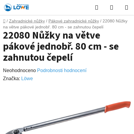
Přejít
Hledat
NÁKUP
na
obsah
KOŠÍK
Domů
/
Zahradnické nůžky
/
Pákové zahradnické nůžky
/
22080 Nůžky
na větve pákové jednobř. 80 cm - se zahnutou čepelí
22080 Nůžky na větve
pákové jednobř. 80 cm - se
zahnutou čepelí
Průměrné
Neohodnoceno
Podrobnosti hodnocení
hodnocení
Značka:
Lӧwe
produktu
je
0,0
z
5
hvězdiček.