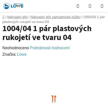
Přejít
Hledat
NÁKUP
na
obsah
KOŠÍK
Domů
/
Náhradní díly
/
Náhradní díly zahradnické nůžky
/
1004/04 1 pár
plastových rukojetí ve tvaru 04
1004/04 1 pár plastových
rukojetí ve tvaru 04
Průměrné
Neohodnoceno
Podrobnosti hodnocení
hodnocení
Značka:
Lӧwe
produktu
je
0,0
z
5
hvězdiček.