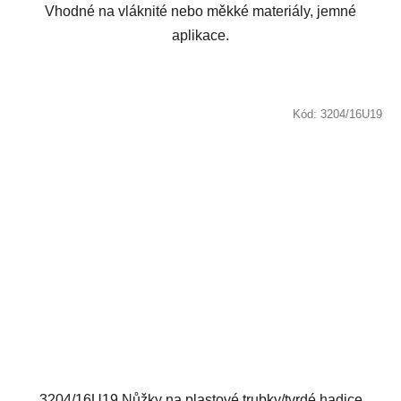
Vhodné na vláknité nebo měkké materiály, jemné
aplikace.
Kód:
3204/16U19
3204/16U19 Nůžky na plastové trubky/tvrdé hadice