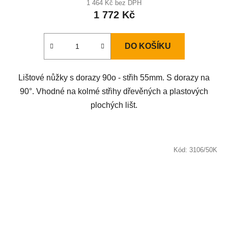
1 464 Kč bez DPH
1 772 Kč
DO KOŠÍKU
Lištové nůžky s dorazy 90o - střih 55mm. S dorazy na
90°. Vhodné na kolmé střihy dřevěných a plastových
plochých lišt.
Kód:
3106/50K