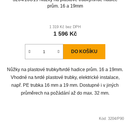
prům. 16 a 19mm
Průměrné
hodnocení
1 319 Kč bez DPH
1 596 Kč
produktu
je
3,3
DO KOŠÍKU
z
5
Nůžky na plastové trubky/tvrdé hadice prům. 16 a 19mm.
hvězdiček.
Vhodné na tvrdé plastové trubky, elektrické instalace,
např. PE trubka 16 mm a 19 mm. Dostupné i v jiných
průměrech na požádání až do max. 32 mm.
Kód:
3204/P90