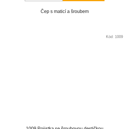
Čep s maticí a šroubem
Kód:
1009
1009 Pojistka se šroubovou destičkou