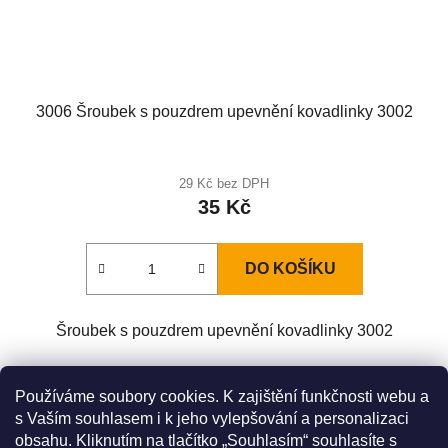
3006 Šroubek s pouzdrem upevnění kovadlinky 3002
29 Kč bez DPH
35 Kč
DO KOŠÍKU
Šroubek s pouzdrem upevnění kovadlinky 3002
Z
Používáme soubory cookies. K zajištění funkčnosti webu a
á
s Vaším souhlasem i k jeho vylepšování a personalizaci
Zboží.cz
Heureka.cz
Original LÖWE Germany
obsahu. Kliknutím na tlačítko „Souhlasím“ souhlasíte s