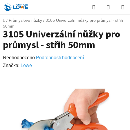
Přejít
Hledat
NÁKUP
na
obsah
KOŠÍK
Domů
/
Průmyslové nůžky
/
3105 Univerzální nůžky pro průmysl - střih
50mm
3105 Univerzální nůžky pro
průmysl - střih 50mm
Průměrné
Neohodnoceno
Podrobnosti hodnocení
hodnocení
Značka:
Lӧwe
produktu
je
0,0
z
5
hvězdiček.