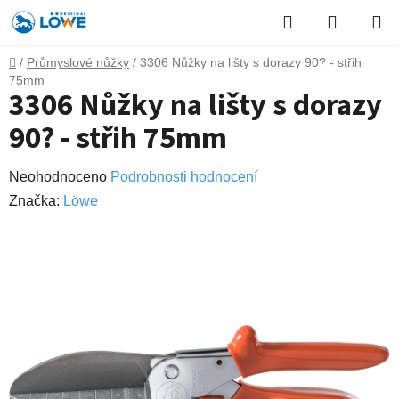
Přejít
Hledat
NÁKUP
na
obsah
KOŠÍK
Domů
/
Průmyslové nůžky
/
3306 Nůžky na lišty s dorazy 90? - střih
75mm
3306 Nůžky na lišty s dorazy
90? - střih 75mm
Průměrné
Neohodnoceno
Podrobnosti hodnocení
hodnocení
Značka:
Lӧwe
produktu
je
0,0
z
5
hvězdiček.