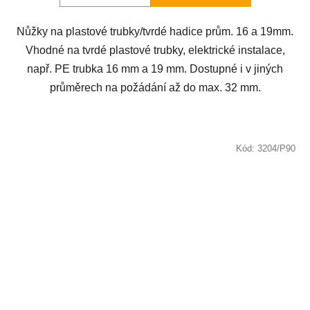
z
5
Nůžky na plastové trubky/tvrdé hadice prům. 16 a 19mm.
hvězdiček.
Vhodné na tvrdé plastové trubky, elektrické instalace,
např. PE trubka 16 mm a 19 mm. Dostupné i v jiných
průměrech na požádání až do max. 32 mm.
Kód:
3204/P90