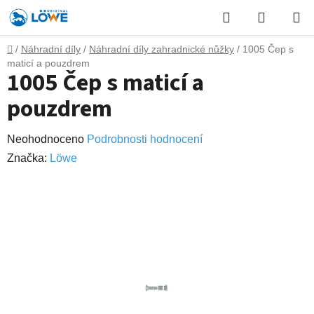
Přejít
Hledat
NÁKUP
na
obsah
KOŠÍK
Domů
/
Náhradní díly
/
Náhradní díly zahradnické nůžky
/
1005 Čep s
maticí a pouzdrem
1005 Čep s maticí a
pouzdrem
Průměrné
Neohodnoceno
Podrobnosti hodnocení
hodnocení
Značka:
Lӧwe
produktu
je
0,0
z
5
hvězdiček.