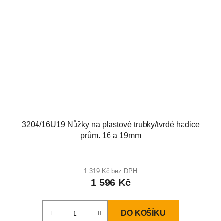
3204/16U19 Nůžky na plastové trubky/tvrdé hadice
prům. 16 a 19mm
Průměrné
hodnocení
1 319 Kč bez DPH
1 596 Kč
produktu
je
3,3
DO KOŠÍKU