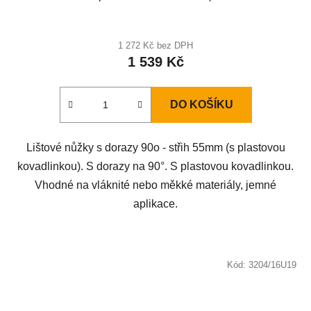
1 272 Kč bez DPH
1 539 Kč
DO KOŠÍKU
Lištové nůžky s dorazy 90o - střih 55mm (s plastovou
kovadlinkou). S dorazy na 90°. S plastovou kovadlinkou.
Vhodné na vláknité nebo měkké materiály, jemné
aplikace.
Kód:
3204/16U19