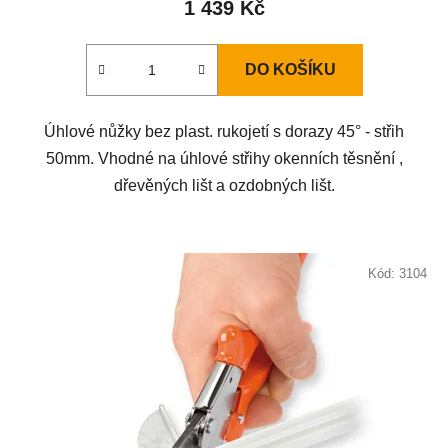
1 439 Kč
DO KOŠÍKU
Úhlové nůžky bez plast. rukojetí s dorazy 45° - střih
50mm. Vhodné na úhlové střihy okenních těsnění ,
dřevěných lišt a ozdobných lišt.
Kód:
3104