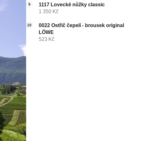
1117 Lovecké nůžky classic
1 350 Kč
0022 Ostřič čepelí - brousek original
LÖWE
523 Kč