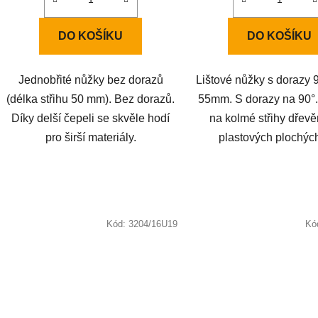
DO KOŠÍKU
DO KOŠÍKU
Jednobřité nůžky bez dorazů
Lištové nůžky s dorazy 9
(délka střihu 50 mm). Bez dorazů.
55mm. S dorazy na 90°
Díky delší čepeli se skvěle hodí
na kolmé střihy dřev
pro širší materiály.
plastových plochých 
Kód:
3204/16U19
Kó