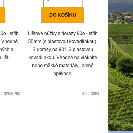
DO KOŠÍKU
0o - střih
Lištové nůžky s dorazy 90o - střih
. Vhodné
55mm (s plastovou kovadlinkou).
ěných a
S dorazy na 90°. S plastovou
lišt.
kovadlinkou. Vhodné na vláknité
nebo měkké materiály, jemné
aplikace.
d:
3204/P90
Kód:
3304