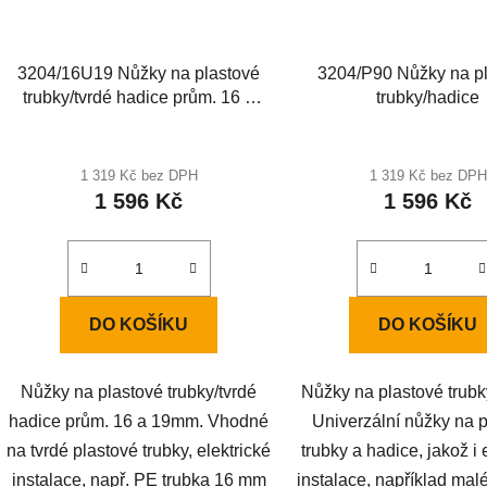
3204/16U19 Nůžky na plastové
3204/P90 Nůžky na p
trubky/tvrdé hadice prům. 16 a
trubky/hadice
19mm
Průměrné
hodnocení
1 319 Kč bez DPH
1 319 Kč bez DPH
1 596 Kč
1 596 Kč
produktu
je
3,3
z
5
DO KOŠÍKU
DO KOŠÍKU
hvězdiček.
Nůžky na plastové trubky/tvrdé
Nůžky na plastové trubk
hadice prům. 16 a 19mm. Vhodné
Univerzální nůžky na 
na tvrdé plastové trubky, elektrické
trubky a hadice, jakož i 
instalace, např. PE trubka 16 mm
instalace, například mal