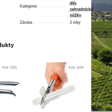
díly
Kategorie
zahradnické
nůžky
Záruka
2 roky
odukty
Kód:
3101
Kód:
3104