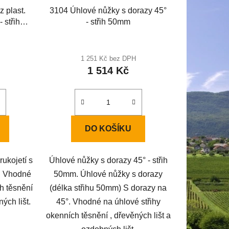
 plast.
3104 Úhlové nůžky s dorazy 45°
- střih
- střih 50mm
1 251 Kč bez DPH
1 514 Kč
DO KOŠÍKU
rukojetí s
Úhlové nůžky s dorazy 45° - střih
m. Vhodné
50mm. Úhlové nůžky s dorazy
h těsnění
(délka střihu 50mm) S dorazy na
ých lišt.
45°. Vhodné na úhlové střihy
okenních těsnění , dřevěných lišt a