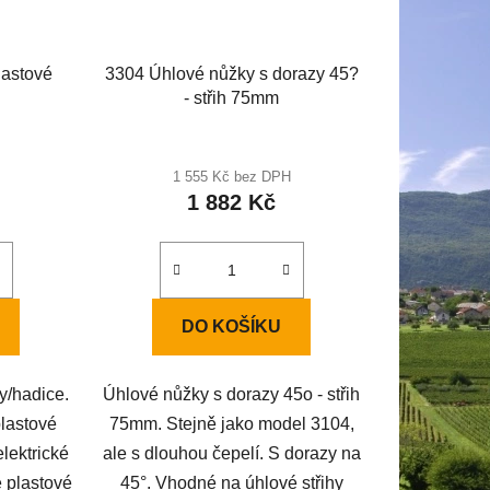
lastové
3304 Úhlové nůžky s dorazy 45?
- střih 75mm
1 555 Kč bez DPH
1 882 Kč
DO KOŠÍKU
y/hadice.
Úhlové nůžky s dorazy 45o - střih
plastové
75mm. Stejně jako model 3104,
elektrické
ale s dlouhou čepelí. S dorazy na
é plastové
45°. Vhodné na úhlové střihy