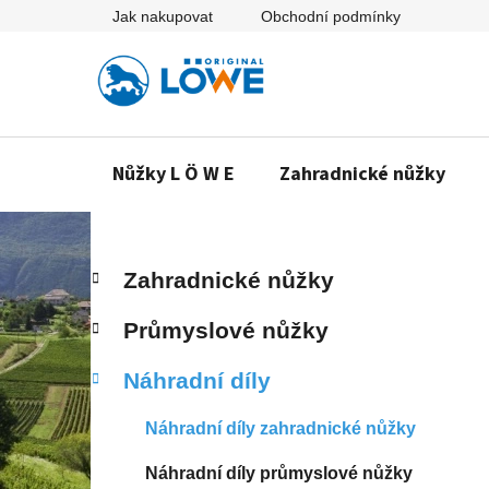
Přejít
Jak nakupovat
Obchodní podmínky
na
obsah
Nůžky L Ö W E
Zahradnické nůžky
P
K
Přeskočit
Zahradnické nůžky
a
o
kategorie
t
s
Průmyslové nůžky
e
t
g
r
Náhradní díly
o
a
r
n
i
Náhradní díly zahradnické nůžky
e
n
Náhradní díly průmyslové nůžky