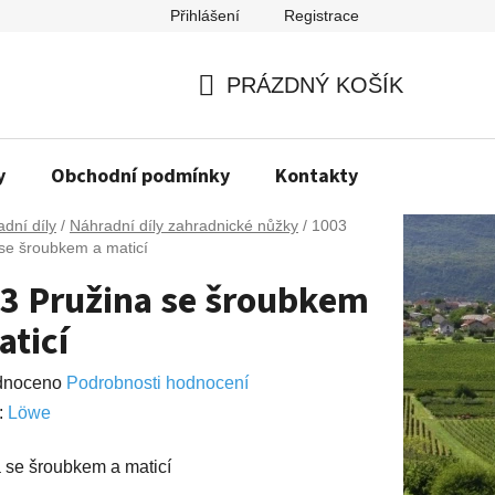
Přihlášení
Registrace
PRÁZDNÝ KOŠÍK
NÁKUPNÍ
KOŠÍK
y
Obchodní podmínky
Kontakty
Napište n
dní díly
/
Náhradní díly zahradnické nůžky
/
1003
se šroubkem a maticí
3 Pružina se šroubkem
aticí
né
dnoceno
Podrobnosti hodnocení
ení
:
Lӧwe
u
 se šroubkem a maticí