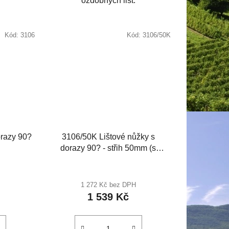
ozdobných lišt.
Kód:
3106
Kód:
3106/50K
orazy 90?
3106/50K Lištové nůžky s
dorazy 90? - střih 50mm (s
plastovou kovadlinkou)
1 272 Kč bez DPH
1 539 Kč