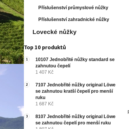
í
p
Příslušenství průmyslové nůžky
a
Příslušenství zahradnické nůžky
n
e
Lovecké nůžky
l
Top 10 produktů
10107 Jednobřité nůžky standard se
zahnutou čepelí
1 407 Kč
7107 Jednobřité nůžky original Löwe
se zahnutou kratší čepelí pro menší
ruku
1 687 Kč
8107 Jednobřité nůžky original Löwe
se zahnutou čepelí pro menší ruku