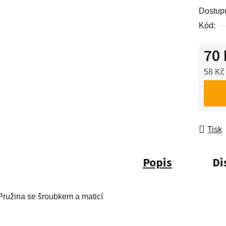
0,0
Dostup
z
Kód:
5
hvězdič
70 
58 Kč
Měrná
Tisk
Popis
Di
Pružina se šroubkem a maticí