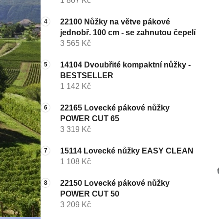
1 807 Kč
22100 Nůžky na větve pákové
jednobř. 100 cm - se zahnutou čepelí
3 565 Kč
14104 Dvoubřité kompaktní nůžky -
BESTSELLER
1 142 Kč
22165 Lovecké pákové nůžky
POWER CUT 65
3 319 Kč
15114 Lovecké nůžky EASY CLEAN
1 108 Kč
22150 Lovecké pákové nůžky
POWER CUT 50
3 209 Kč