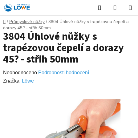
Přejít
Hledat
NÁKUP
na
obsah
KOŠÍK
Domů
/
Průmyslové nůžky
/
3804 Úhlové nůžky s trapézovou čepelí a
dorazy 45? - střih 50mm
3804 Úhlové nůžky s
trapézovou čepelí a dorazy
45? - střih 50mm
Průměrné
Neohodnoceno
Podrobnosti hodnocení
hodnocení
Značka:
Lӧwe
produktu
je
0,0
z
5
hvězdiček.